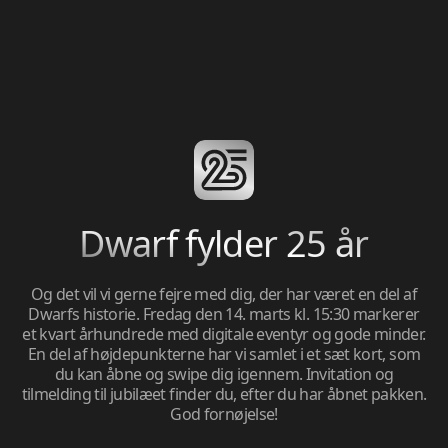
Tilmeld
Vi fejrer vores 25 års jubilæum med reception og
Dwarf fylder 25 år
efterfølgende fest den 14. marts fra kl. 15.30 for alle, der i
løbet af de sidste 25 år har været en del af vores historie.
Er du én af dem, kan du tilmelde dig på siden her.
Og det vil vi gerne fejre med dig, der har været en del af
Relation "Andet" er til alle dem, der ikke har en relation til
Dwarfs historie. Fredag den 14. marts kl. 15:30 markerer
Dwarf, men ønsker at få en billet, såfremt der er plads.
et kvart århundrede med digitale eventyr og gode minder.
En del af højdepunkterne har vi samlet i et sæt kort, som
du kan åbne og swipe dig igennem. Invitation og
tilmelding til jubilæet finder du, efter du har åbnet pakken.
God fornøjelse!