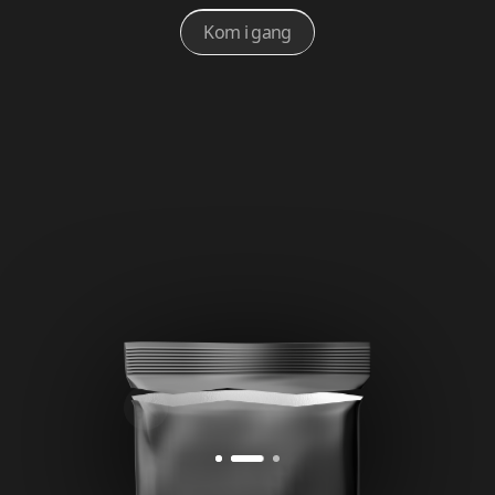
Kom i gang
Til dwarf.dk
Jeg vil gerne informeres om fremtidige events
Tilmeld
Tilmeld